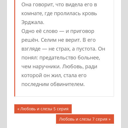
Она говорит, что видела его в
комнате, где пролилась кровь
Эрджала.
Одно её слово — и приговор
решён. Селим не верит. В его
взгляде — не страх, а пустота. Он
понял: предательство больнее,
чем наручники. Любовь, ради
которой он жил, стала его
последним обвинителем.
Предыдущая
Любовь и слезы 5 серия
запись;
Следующая
Любовь и слезы 7 серия
запись: